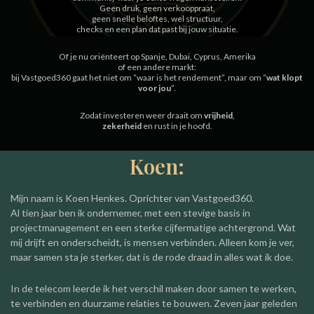
Geen druk, geen verkooppraat,
geen snelle beloftes, wel structuur,
checks en een plan dat past bij jouw situatie.
Of je nu oriënteert op Spanje, Dubai, Cyprus, Amerika
of een andere markt:
bij Vastgoed360 gaat het niet om “waar is het rendement”, maar om “
wat klopt
voor jou
”.
Zodat investeren weer draait om
vrijheid
,
zekerheid
en rust in je hoofd.
Koen:
Mijn naam is Koen Henkes. Oprichter van Vastgoed360.
Al tien jaar ben ik ondernemer, met een stevige basis in
projectmanagement en een sterke cijfermatige achtergrond. Wat
mij drijft en onderscheidt, is mensen verbinden. Alleen kom je ver,
maar samen sta je sterker, dat is de rode draad in alles wat ik doe.
In de telecom leerde ik het verschil maken door samen te werken,
te verbinden en duurzame relaties te bouwen. Zeven jaar geleden