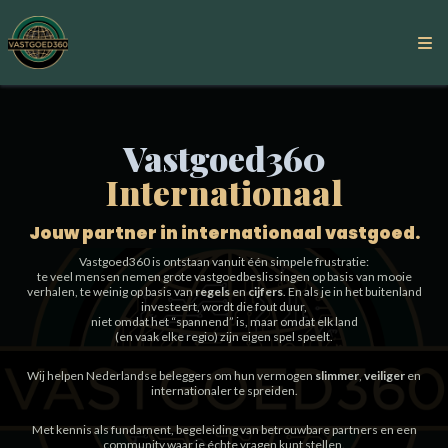
Vastgoed360
Internationaal
Jouw partner in internationaal vastgoed.
Vastgoed360 is ontstaan vanuit één simpele frustratie:
te veel mensen nemen grote vastgoedbeslissingen op basis van mooie
verhalen, te weinig op basis van
regels
en
cijfers
. En als je in het buitenland
investeert, wordt die fout duur,
niet omdat het “spannend” is, maar omdat elk land
(en vaak elke regio) zijn eigen spel speelt.
Wij helpen Nederlandse beleggers om hun vermogen
slimmer
,
veiliger
en
internationaler te spreiden.
Met kennis als fundament, begeleiding van betrouwbare partners en een
community waar je échte vragen kunt stellen.